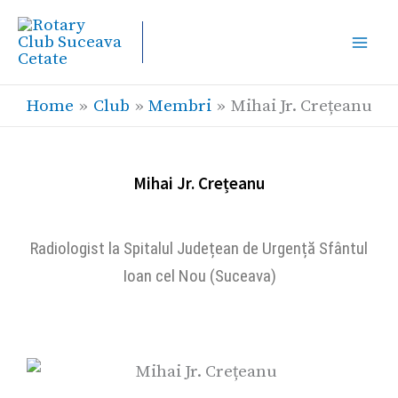
Skip
to
content
Home
Club
Membri
Mihai Jr. Crețeanu
Mihai Jr. Crețeanu
Radiologist la Spitalul Județean de Urgență Sfântul
Ioan cel Nou (Suceava)