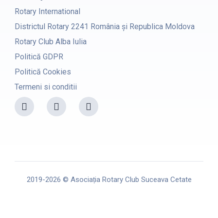
Rotary International
Districtul Rotary 2241 România și Republica Moldova
Rotary Club Alba Iulia
Politică GDPR
Politică Cookies
Termeni si conditii
F
I
Y
a
n
o
c
s
u
e
t
t
b
a
u
o
g
b
o
r
e
k
a
m
2019-2026 © Asociația Rotary Club Suceava Cetate