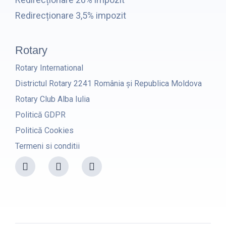
Redirecționare 3,5% impozit
Rotary
Rotary International
Districtul Rotary 2241 România și Republica Moldova
Rotary Club Alba Iulia
Politică GDPR
Politică Cookies
Termeni si conditii
F
I
Y
a
n
o
c
s
u
e
t
t
b
a
u
o
g
b
o
r
e