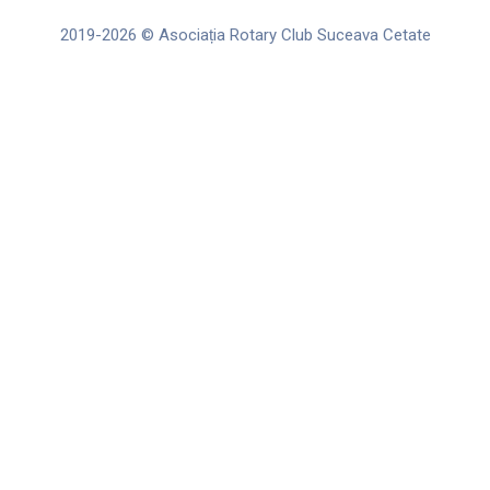
k
a
m
2019-2026 © Asociația Rotary Club Suceava Cetate