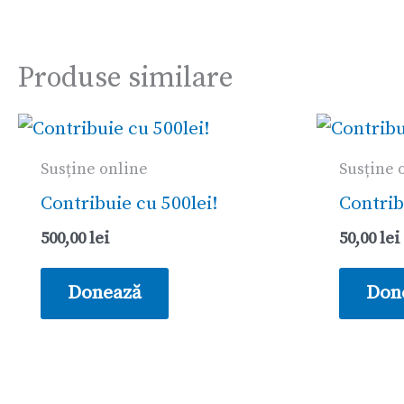
Produse similare
Susține online
Susține 
Contribuie cu 500lei!
Contrib
500,00
lei
50,00
lei
Donează
Don