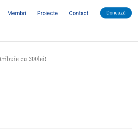
cu
Membri
Proiecte
Contact
Donează
300lei!
tribuie cu 300lei!