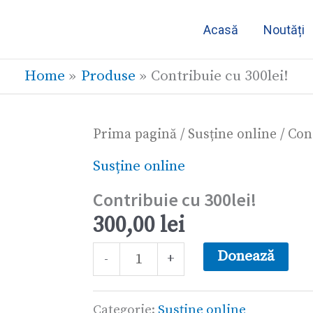
Acasă
Noutăți
Home
Produse
Contribuie cu 300lei!
Cantitate
Prima pagină
/
Susține online
/ Con
Contribuie
Susține online
cu
Contribuie cu 300lei!
300lei!
300,00
lei
Donează
-
+
Categorie:
Susține online