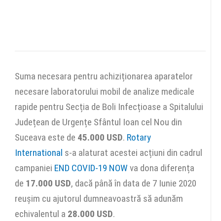
Suma necesara pentru achiziționarea aparatelor
necesare laboratorului mobil de analize medicale
rapide pentru Secția de Boli Infecțioase a Spitalului
Județean de Urgențe Sfântul Ioan cel Nou din
Suceava este de
45.000 USD
.
Rotary
International
s-a alaturat acestei acțiuni din cadrul
campaniei
END COVID-19 NOW
va dona diferența
de
17.000 USD
, dacă până în data de 7 Iunie 2020
reușim cu ajutorul dumneavoastră să adunăm
echivalentul a
28.000 USD
.