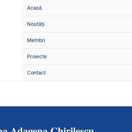
Acasă
Noutăți
Membri
Proiecte
Contact
a Adagena Chirilescu