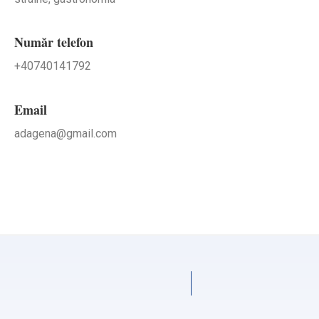
Număr telefon
+40740141792
Email
adagena@gmail.com