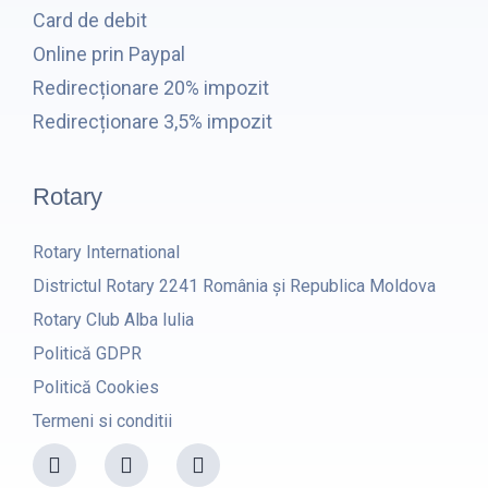
Card de debit
Online prin Paypal
Redirecționare 20% impozit
Redirecționare 3,5% impozit
Rotary
Rotary International
Districtul Rotary 2241 România și Republica Moldova
Rotary Club Alba Iulia
Politică GDPR
Politică Cookies
Termeni si conditii
F
I
Y
a
n
o