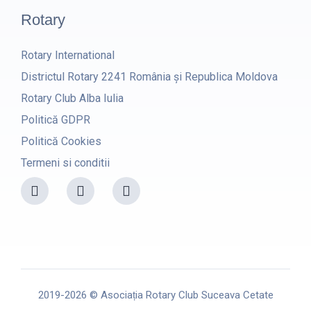
Rotary
Rotary International
Districtul Rotary 2241 România și Republica Moldova
Rotary Club Alba Iulia
Politică GDPR
Politică Cookies
Termeni si conditii
F
I
Y
a
n
o
c
s
u
e
t
t
b
a
u
o
g
b
o
r
e
k
a
m
2019-2026 © Asociația Rotary Club Suceava Cetate