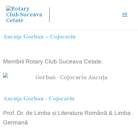
Skip
to
content
Ancuța Gorban – Cojocariu
Membrii Rotary Club Suceava Cetate.
Ancuța Gorban - Cojocariu
Prof. Dr. de Limba și Literatura Română & Limba
Germană