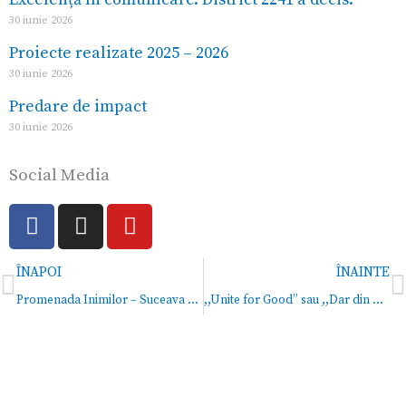
30 iunie 2026
Proiecte realizate 2025 – 2026
30 iunie 2026
Predare de impact
30 iunie 2026
Social Media
F
I
Y
a
n
o
c
s
u
Prev
N
ÎNAPOI
ÎNAINTE
e
t
t
b
a
u
Promenada Inimilor – Suceava 2025
,,Unite for Good” sau ,,Dar din dar se face rai”
o
g
b
o
r
e
k
a
m