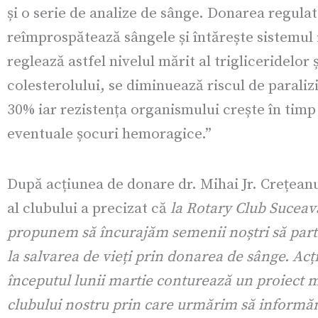
și o serie de analize de sânge. Donarea regula
reîmprospătează sângele și întărește sistemul 
reglează astfel nivelul mărit al trigliceridelor ș
colesterolului, se diminuează riscul de paraliz
30% iar rezistența organismului crește în timp
eventuale șocuri hemoragice.”
După acțiunea de donare dr. Mihai Jr. Crețea
al clubului a precizat că
la Rotary Club Suceav
propunem să încurajăm semenii noștri să parti
la salvarea de vieți prin donarea de sânge. Acț
începutul lunii martie conturează un proiect 
clubului nostru prin care urmărim să inform