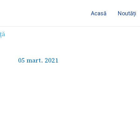
Acasă
Noutăți
ață
05 mart. 2021