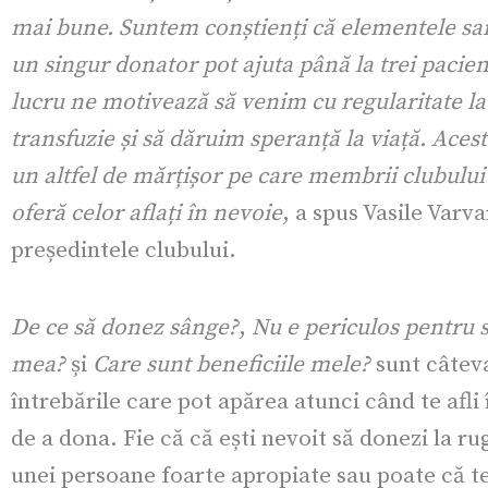
mai bune. Suntem conștienți că elementele sa
un singur donator pot ajuta până la trei pacienț
lucru ne motivează să venim cu regularitate la
transfuzie și să dăruim speranță la viață. Acest
un altfel de mărțișor pe care membrii clubului 
oferă celor aflați în nevoie
, a spus Vasile Varva
președintele clubului.
De ce să donez sânge?
,
Nu e periculos pentru 
mea?
și
Care sunt beneficiile mele?
sunt câtev
întrebările care pot apărea atunci când te afli 
de a dona. Fie că că ești nevoit să donezi la r
unei persoane foarte apropiate sau poate că t