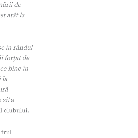
ării de
st atât la
sc în rândul
 forțat de
ace bine în
 la
ură
 zi!
a
l clubului.
ntrul