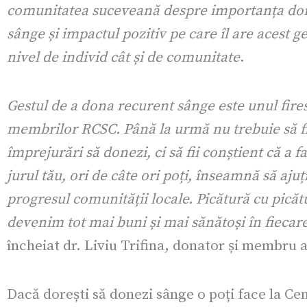
comunitatea suceveană despre importanța don
sânge și impactul pozitiv pe care îl are acest ge
nivel de individ cât și de comunitate
.
Gestul de a dona recurent sânge este unul fire
membrilor RCSC. Până la urmă nu trebuie să fii
împrejurări să donezi, ci să fii conștient că a f
jurul tău, ori de câte ori poți, înseamnă să ajuți
progresul comunității locale. Picătură cu picăt
devenim tot mai buni și mai sănătoși în fiecare
încheiat dr. Liviu Trifina, donator și membru a
Dacă dorești să donezi sânge o poți face la Ce