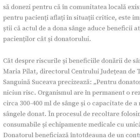
să donezi pentru că în comunitatea locală exis
pentru pacienți aflați în situații critice, este i
știi că actul de a dona sânge aduce beneficii a
pacienților cât și donatorului.
Cât despre riscurile și beneficiile donării de sâ
Maria Pilat, directorul Centrului Județean de 
Sanguină Suceava precizează: „Pentru donator
niciun risc. Organismul are în permanent o re
circa 300-400 ml de sânge și o capacitate de a
sângele donat. În procesul de recoltare folos
consumabile și echipamente medicale cu unică
Donatorul beneficiază întotdeauna de un cont