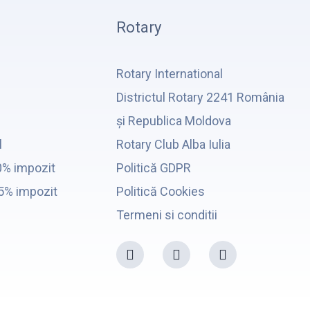
Rotary
Rotary International
Districtul Rotary 2241 România
și Republica Moldova
l
Rotary Club Alba Iulia
0% impozit
Politică GDPR
,5% impozit
Politică Cookies
Termeni si conditii
F
I
Y
a
n
o
c
s
u
e
t
t
b
a
u