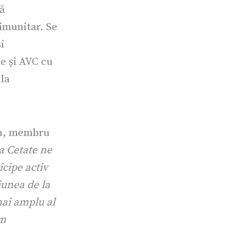
tă
imunitar. Se
i
ie și AVC cu
 la
nu, membru
a Cetate ne
cipe activ
iunea de la
mai amplu al
ăm