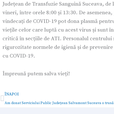
Județean de Transfuzie Sanguină Suceava, de 
vineri, între orele 8:00 și 13:30. De asemenea, 
vindecați de COVID-19 pot dona plasmă pentru
viețile celor care luptă cu acest virus și sunt în
critică în secțiile de ATI. Personalul centrului
rigurozitate normele de igienă și de prevenire 
cu COVID-19.
Împreună putem salva vieți!
Prev
ÎNAPOI