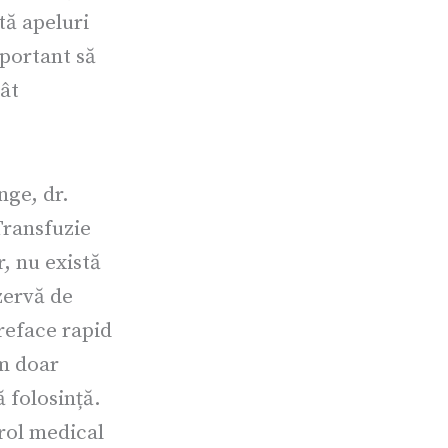
tă apeluri
mportant să
tât
nge, dr.
Transfuzie
, nu există
zervă de
 reface rapid
im doar
 folosință.
rol medical