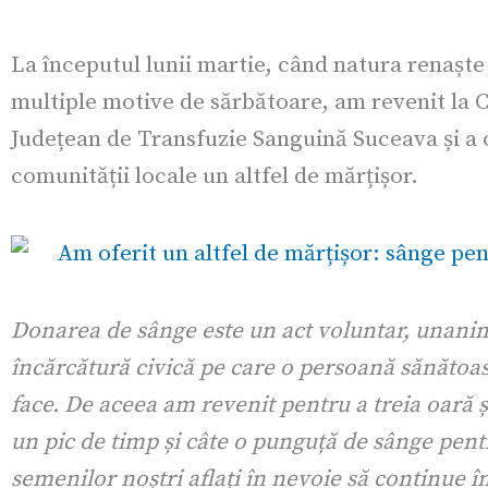
La începutul lunii martie, când natura renaște 
multiple motive de sărbătoare, am revenit la 
Județean de Transfuzie Sanguină Suceava și a 
comunității locale un altfel de mărțișor.
Donarea de sânge este un act voluntar, unanim
încărcătură civică pe care o persoană sănătoas
face. De aceea am revenit pentru a treia oară 
un pic de timp și câte o punguță de sânge pent
semenilor noștri aflați în nevoie să continue în