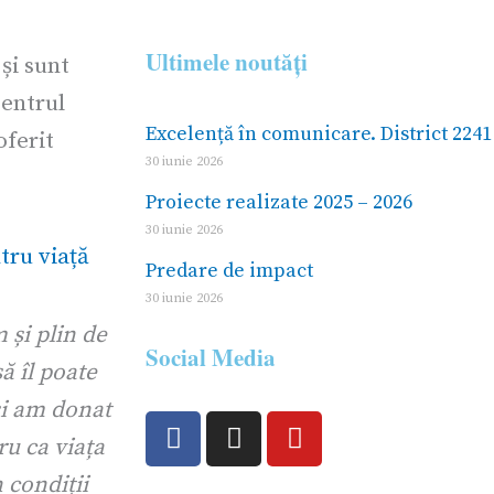
Ultimele noutăți
și sunt
Centrul
Excelență în comunicare. District 2241 
oferit
30 iunie 2026
Proiecte realizate 2025 – 2026
30 iunie 2026
Predare de impact
30 iunie 2026
 și plin de
Social Media
ă îl poate
și am donat
F
I
Y
ru ca viața
a
n
o
c
s
u
 condiții