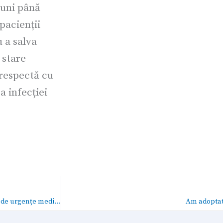
luni până
pacienții
 a salva
 stare
 respectă cu
a infecției
Am donat Serviciului Public Județean Salvamont Suceava o trusă de urgențe medicale
Am adoptat 