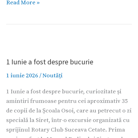
Read More »
1
Iunie
1 Iunie a fost despre bucurie
a
fost
1 iunie 2026
/
Noutăți
despre
bucurie
1 Iunie a fost despre bucurie, curiozitate și
amintiri frumoase pentru cei aproximativ 35
de copii de la Școala Osoi, care au petrecut o zi
specială la Siret, într-o excursie organizată cu
sprijinul Rotary Club Suceava Cetate. Prima