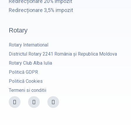
Redirecționare 20% impozit
Redirecționare 3,5% impozit
Rotary
Rotary International
Districtul Rotary 2241 România și Republica Moldova
Rotary Club Alba Iulia
Politică GDPR
Politică Cookies
Termeni si conditii
F
I
Y
a
n
o
c
s
u
e
t
t
b
a
u
o
g
b