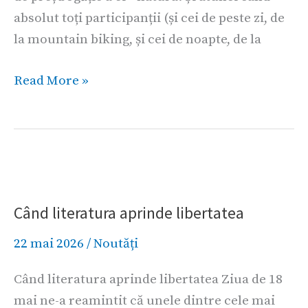
absolut toți participanții (și cei de peste zi, de
la mountain biking, și cei de noapte, de la
Read More »
Când
literatura
Când literatura aprinde libertatea
aprinde
libertatea
22 mai 2026
/
Noutăți
Când literatura aprinde libertatea Ziua de 18
mai ne-a reamintit că unele dintre cele mai