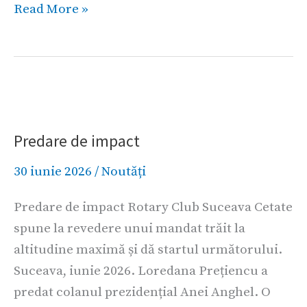
Read More »
Predare
de
Predare de impact
impact
30 iunie 2026
/
Noutăți
Predare de impact Rotary Club Suceava Cetate
spune la revedere unui mandat trăit la
altitudine maximă și dă startul următorului.
Suceava, iunie 2026. Loredana Prețiencu a
predat colanul prezidențial Anei Anghel. O