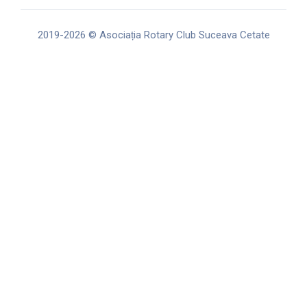
o
r
e
k
a
m
2019-2026 © Asociația Rotary Club Suceava Cetate