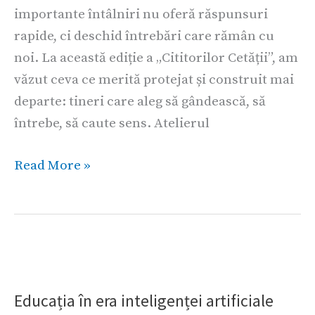
importante întâlniri nu oferă răspunsuri
rapide, ci deschid întrebări care rămân cu
noi. La această ediție a „Cititorilor Cetății”, am
văzut ceva ce merită protejat și construit mai
departe: tineri care aleg să gândească, să
întrebe, să caute sens. Atelierul
Read More »
Educația
în
Educația în era inteligenței artificiale
era