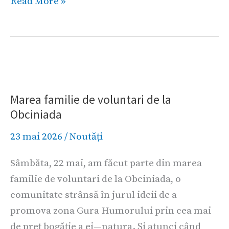
Read More »
Marea
familie
Marea familie de voluntari de la
de
Obciniada
voluntari
de
23 mai 2026
/
Noutăți
la
Sâmbăta, 22 mai, am făcut parte din marea
Obciniada
familie de voluntari de la Obciniada, o
comunitate strânsă în jurul ideii de a
promova zona Gura Humorului prin cea mai
de preț bogăție a ei—natura. Și atunci când