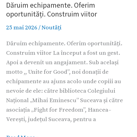
Dăruim echipamente. Oferim
Oferim
oportunități. Construim viitor
oportunități.
Construim
25 mai 2026
/
Noutăți
viitor
Dăruim echipamente. Oferim oportunități.
Construim viitor La început a fost un gest.
Apoi a devenit un angajament. Sub același
motto ,, Unite for Good”, noi donații de
echipamente au ajuns acolo unde copiii au
nevoie de ele: către biblioteca Colegiului
Național „Mihai Eminescu” Suceava și către
asociația „Fight for Freedom”, Hancea–
Verești, județul Suceava, pentru a