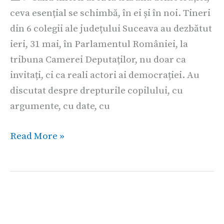
ceva esențial se schimbă, în ei și în noi. Tineri
esențial
din 6 colegii ale județului Suceava au dezbătut
se
ieri, 31 mai, în Parlamentul României, la
schimbă,
tribuna Camerei Deputaților, nu doar ca
în
invitați, ci ca reali actori ai democrației. Au
ei
discutat despre drepturile copilului, cu
și
argumente, cu date, cu
în
noi.
Read More »
Dăruim
echipamente.