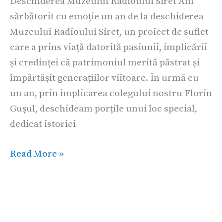
Deschiderea Muzeului Radioului Siret Am
sărbătorit cu emoție un an de la deschiderea
Muzeului Radioului Siret, un proiect de suflet
care a prins viață datorită pasiunii, implicării
și credinței că patrimoniul merită păstrat și
împărtășit generațiilor viitoare. În urmă cu
un an, prin implicarea colegului nostru Florin
Gușul, deschideam porțile unui loc special,
dedicat istoriei
Read More »
Decalogul