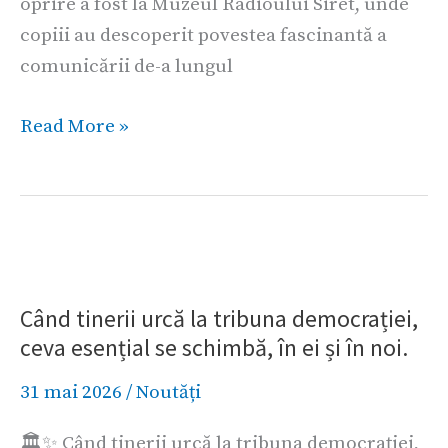
oprire a fost la Muzeul Radioului Siret, unde
copiii au descoperit povestea fascinantă a
comunicării de-a lungul
Read More »
Când
tinerii
Când tinerii urcă la tribuna democrației,
urcă
ceva esențial se schimbă, în ei și în noi.
la
tribuna
31 mai 2026
/
Noutăți
democrației,
🏛️✨ Când tinerii urcă la tribuna democrației,
ceva