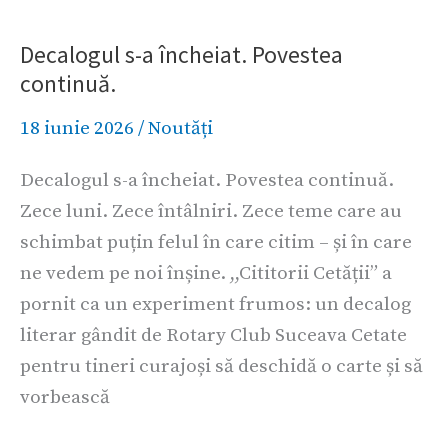
s-
Decalogul s-a încheiat. Povestea
a
continuă.
încheiat.
Povestea
18 iunie 2026
/
Noutăți
continuă.
Decalogul s-a încheiat. Povestea continuă.
Zece luni. Zece întâlniri. Zece teme care au
schimbat puțin felul în care citim – și în care
ne vedem pe noi înșine. ,,Cititorii Cetății” a
pornit ca un experiment frumos: un decalog
literar gândit de Rotary Club Suceava Cetate
pentru tineri curajoși să deschidă o carte și să
vorbească