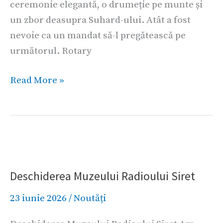
ceremonie elegantă, o drumeție pe munte și
un zbor deasupra Suhard-ului. Atât a fost
nevoie ca un mandat să-l pregătească pe
următorul. Rotary
Read More »
Deschiderea
Muzeului
Deschiderea Muzeului Radioului Siret
Radioului
Siret
23 iunie 2026
/
Noutăți