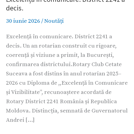
decis.
District
2241
30 iunie 2026
/
Noutăți
a
Excelență în comunicare. District 2241 a
decis.
decis. Un an rotarian construit cu rigoare,
coerență și viziune a primit, la București,
confirmarea districtului.Rotary Club Cetate
Suceava a fost distins în anul rotarian 2025–
2026 cu Diploma de ,,Excelență în Comunicare
și Vizibilitate”, recunoaștere acordată de
Rotary District 2241 România și Republica
Moldova. Distincția, semnată de Guvernatorul
Andrei […]