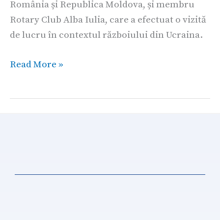
România și Republica Moldova, și membru
vizită
Rotary Club Alba Iulia, care a efectuat o vizită
de
de lucru în contextul războiului din Ucraina.
lucru
în
Read More »
județul
Suceava
în
contextul
războiului
din
Ucraina