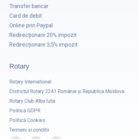
Transfer bancar
Card de debit
Online prin Paypal
Redirecționare 20% impozit
Redirecționare 3,5% impozit
Rotary
Rotary International
Districtul Rotary 2241 România și Republica Moldova
Rotary Club Alba Iulia
Politică GDPR
Politică Cookies
Termeni si conditii
F
I
Y