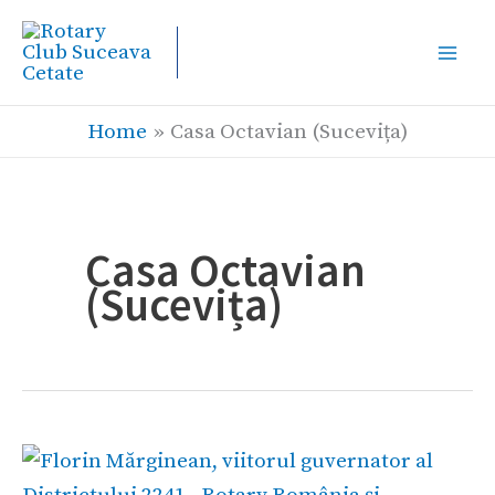
Skip
to
content
Home
Casa Octavian (Sucevița)
Casa Octavian
(Sucevița)
Florin
Mărginean,