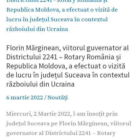
viitorul
guvernator
al
Districtului
Florin Mărginean, viitorul guvernator al
2241
Districtului 2241 – Rotary România și
–
Republica Moldova, a efectuat o vizită
Rotary
de lucru în județul Suceava în contextul
România
războiului din Ucraina
și
Republica
6 martie 2022
/
Noutăți
Moldova,
Miercuri, 2 Martie 2022, l-am însoțit prin
a
județul Suceava pe Florin Mărginean, viitorul
efectuat
guvernator al Districtului 2241 – Rotary
o