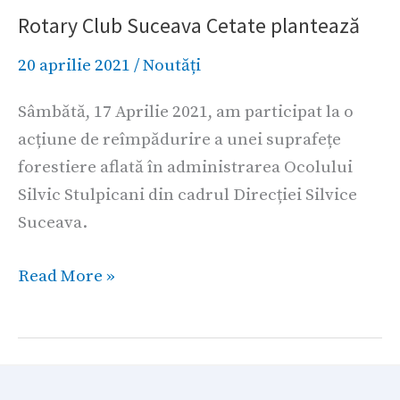
Rotary Club Suceava Cetate plantează
Suceava
Cetate
20 aprilie 2021
/
Noutăți
plantează
Sâmbătă, 17 Aprilie 2021, am participat la o
acțiune de reîmpădurire a unei suprafețe
forestiere aflată în administrarea Ocolului
Silvic Stulpicani din cadrul Direcției Silvice
Suceava.
Read More »