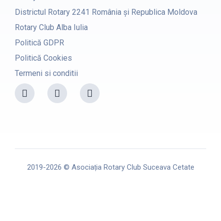
Districtul Rotary 2241 România și Republica Moldova
Rotary Club Alba Iulia
Politică GDPR
Politică Cookies
Termeni si conditii
F
I
Y
a
n
o
c
s
u
e
t
t
b
a
u
o
g
b
o
r
e
k
a
m
2019-2026 © Asociația Rotary Club Suceava Cetate