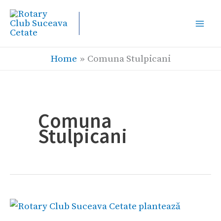
Skip
to
content
Home
Comuna Stulpicani
Comuna
Stulpicani
Rotary
Club