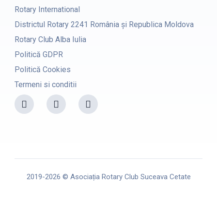
Rotary International
Districtul Rotary 2241 România și Republica Moldova
Rotary Club Alba Iulia
Politică GDPR
Politică Cookies
Termeni si conditii
F
I
Y
a
n
o
c
s
u
e
t
t
b
a
u
o
g
b
o
r
e
k
a
m
2019-2026 © Asociația Rotary Club Suceava Cetate