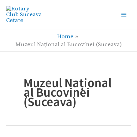
Skip
to
content
Home
Muzeul Național al Bucovinei (Suceava)
Muzeul Național
al Bucovinei
(Suceava)