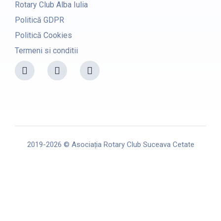
Rotary Club Alba Iulia
Politică GDPR
Politică Cookies
Termeni si conditii
F
I
Y
a
n
o
c
s
u
e
t
t
b
a
u
o
g
b
o
r
e
k
a
m
2019-2026 © Asociația Rotary Club Suceava Cetate