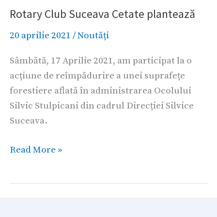
Rotary Club Suceava Cetate plantează
Suceava
Cetate
20 aprilie 2021
/
Noutăți
plantează
Sâmbătă, 17 Aprilie 2021, am participat la o
acțiune de reîmpădurire a unei suprafețe
forestiere aflată în administrarea Ocolului
Silvic Stulpicani din cadrul Direcției Silvice
Suceava.
Read More »