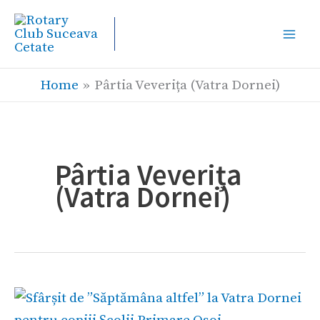
Skip
to
content
Home
Pârtia Veverița (Vatra Dornei)
Pârtia Veverița
(Vatra Dornei)
Sfârșit
de