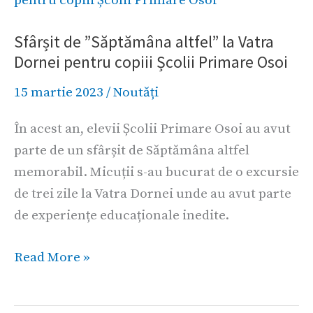
”Săptămâna
Sfârșit de ”Săptămâna altfel” la Vatra
altfel”
Dornei pentru copiii Școlii Primare Osoi
la
Vatra
15 martie 2023
/
Noutăți
Dornei
În acest an, elevii Școlii Primare Osoi au avut
pentru
parte de un sfârșit de Săptămâna altfel
copiii
memorabil. Micuții s-au bucurat de o excursie
Școlii
de trei zile la Vatra Dornei unde au avut parte
Primare
de experiențe educaționale inedite.
Osoi
Read More »