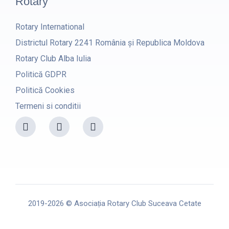
Rotary
Rotary International
Districtul Rotary 2241 România și Republica Moldova
Rotary Club Alba Iulia
Politică GDPR
Politică Cookies
Termeni si conditii
F
I
Y
a
n
o
c
s
u
e
t
t
b
a
u
o
g
b
o
r
e
k
a
m
2019-2026 © Asociația Rotary Club Suceava Cetate