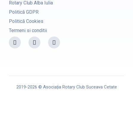
Rotary Club Alba Iulia
Politică GDPR
Politică Cookies
Termeni si conditii
F
I
Y
a
n
o
c
s
u
e
t
t
b
a
u
o
g
b
o
r
e
k
a
m
2019-2026 © Asociația Rotary Club Suceava Cetate