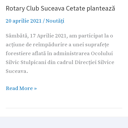
Rotary Club Suceava Cetate plantează
Suceava
Cetate
20 aprilie 2021
/
Noutăți
plantează
Sâmbătă, 17 Aprilie 2021, am participat la o
acțiune de reîmpădurire a unei suprafețe
forestiere aflată în administrarea Ocolului
Silvic Stulpicani din cadrul Direcției Silvice
Suceava.
Read More »