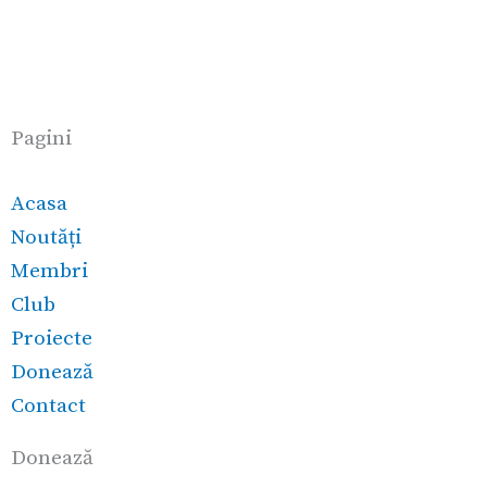
k
a
m
Pagini
Acasa
Noutăți
Membri
Club
Proiecte
Donează
Contact
Donează