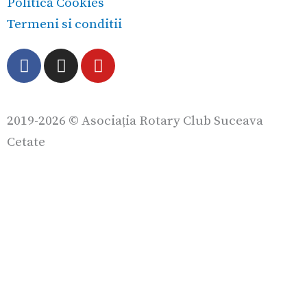
Politică Cookies
Termeni si conditii
F
I
Y
a
n
o
c
s
u
e
t
t
2019-2026 © Asociația Rotary Club Suceava
b
a
u
o
g
b
Cetate
o
r
e
k
a
m