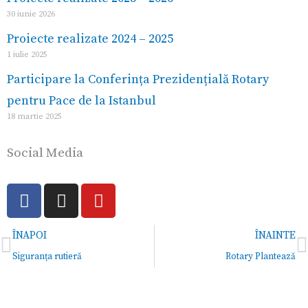
30 iunie 2026
Proiecte realizate 2024 – 2025
1 iulie 2025
Participare la Conferința Prezidențială Rotary
pentru Pace de la Istanbul
18 martie 2025
Social Media
F
I
Y
a
n
o
c
s
u
Prev
N
ÎNAPOI
ÎNAINTE
e
t
t
b
a
u
Siguranța rutieră
Rotary Plantează
o
g
b
o
r
e