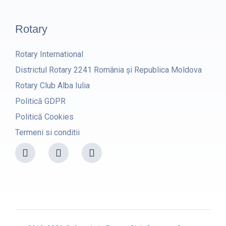
Rotary
Rotary International
Districtul Rotary 2241 România și Republica Moldova
Rotary Club Alba Iulia
Politică GDPR
Politică Cookies
Termeni si conditii
F
I
Y
a
n
o
c
s
u
e
t
t
b
a
u
o
g
b
o
r
e
k
a