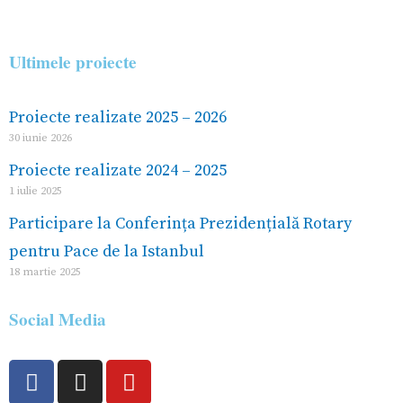
Ultimele proiecte
Proiecte realizate 2025 – 2026
30 iunie 2026
Proiecte realizate 2024 – 2025
1 iulie 2025
Participare la Conferința Prezidențială Rotary
pentru Pace de la Istanbul
18 martie 2025
Social Media
F
I
Y
a
n
o