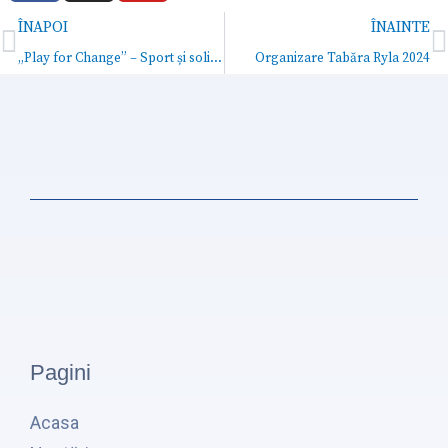
c
s
u
Prev
N
ÎNAPOI
ÎNAINTE
e
t
t
b
a
u
„Play for Change” – Sport și solidaritate la Interact Suceava Cetate
Organizare Tabăra Ryla 2024
o
g
b
o
r
e
k
a
m
Pagini
Acasa