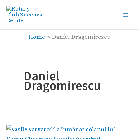
Skip
to
content
Home
Daniel Dragomirescu
Daniel
Dragomirescu
Vasile
Varvaroi