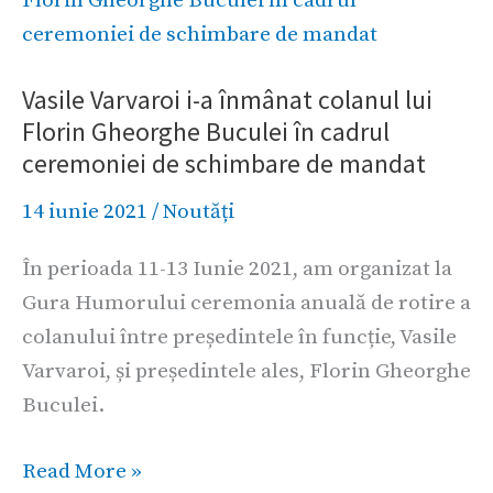
i-
a
Vasile Varvaroi i-a înmânat colanul lui
înmânat
Florin Gheorghe Buculei în cadrul
colanul
ceremoniei de schimbare de mandat
lui
Florin
14 iunie 2021
/
Noutăți
Gheorghe
În perioada 11-13 Iunie 2021, am organizat la
Buculei
Gura Humorului ceremonia anuală de rotire a
în
colanului între președintele în funcție, Vasile
cadrul
Varvaroi, și președintele ales, Florin Gheorghe
ceremoniei
Buculei.
de
schimbare
Read More »
de