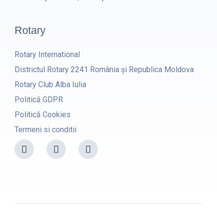
Rotary
Rotary International
Districtul Rotary 2241 România și Republica Moldova
Rotary Club Alba Iulia
Politică GDPR
Politică Cookies
Termeni si conditii
F
I
Y
a
n
o
c
s
u
e
t
t
b
a
u
o
g
b
o
r
e
k
a