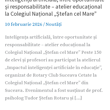
și responsabilitate – atelier educațional
oportunitate
la Colegiul Național „Ștefan cel Mare”
și
responsabilitate
10 februarie 2026
/
Noutăți
–
Inteligența artificială, între oportunitate și
atelier
responsabilitate – atelier educațional la
educațional
Colegiul Național „Ștefan cel Mare” Peste 150
la
de elevi și profesori au participat la atelierul
Colegiul
„Impactul inteligenței artificiale în educație”,
Național
organizat de Rotary Club Suceava Cetate la
„Ștefan
Colegiul Național „Ștefan cel Mare” din
cel
Suceava. Evenimentul a fost susținut de prof.
Mare”
psiholog Tudor Ștefan Rotaru și […]