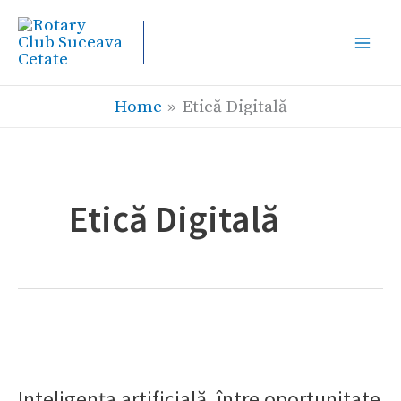
Skip
to
content
Home
Etică Digitală
Etică Digitală
Inteligența
artificială,
Inteligența artificială, între oportunitate
între