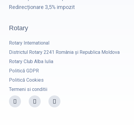
Redirecționare 3,5% impozit
Rotary
Rotary International
Districtul Rotary 2241 România și Republica Moldova
Rotary Club Alba Iulia
Politică GDPR
Politică Cookies
Termeni si conditii
F
I
Y
a
n
o
c
s
u
e
t
t
b
a
u
o
g
b
o
r
e