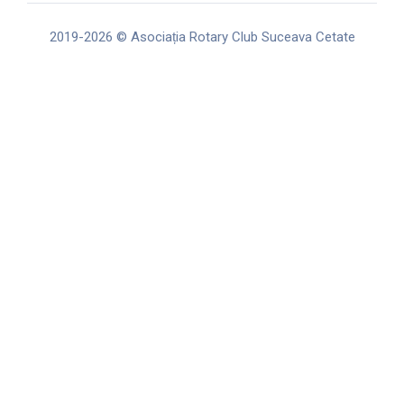
k
a
m
2019-2026 © Asociația Rotary Club Suceava Cetate