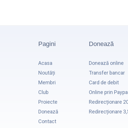
Pagini
Donează
Acasa
Donează online
Noutăți
Transfer bancar
Membri
Card de debit
Club
Online prin Paypa
Proiecte
Redirecționare 2
Donează
Redirecționare 3
Contact