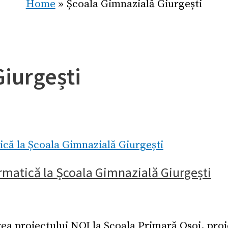
Home
Școala Gimnazială Giurgești
Giurgești
matică la Școala Gimnazială Giurgești
a proiectului NOI la Școala Primară Osoi, proie