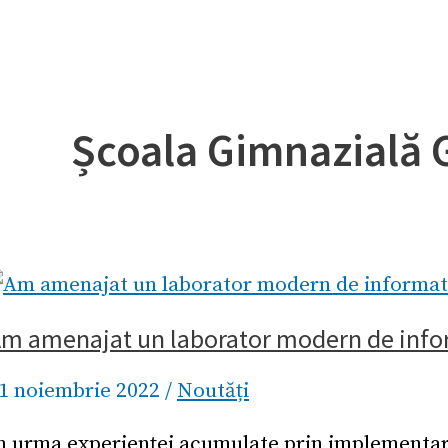
Școala Gimnazială 
m amenajat un laborator modern de infor
1 noiembrie 2022
/
Noutăți
n urma experienței acumulate prin implementare